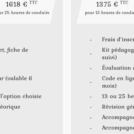
1618 €
1375 €
TTC
TTC
ur 25 heures de conduite
pour 13 heures de condu
Frais d’insc
et, fiche de
Kit pédagogi
suivi)
Évaluation 
ur (valable 6
Code en lig
mois)
l'option choisie
13 ou 25 he
héorique
Révision gé
Accompagn
Accompagne