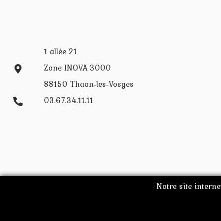
1 allée 21
Zone INOVA 3000
88150 Thaon‑les‑Vosges
03.67.34.11.11
Notre site interne
©2020