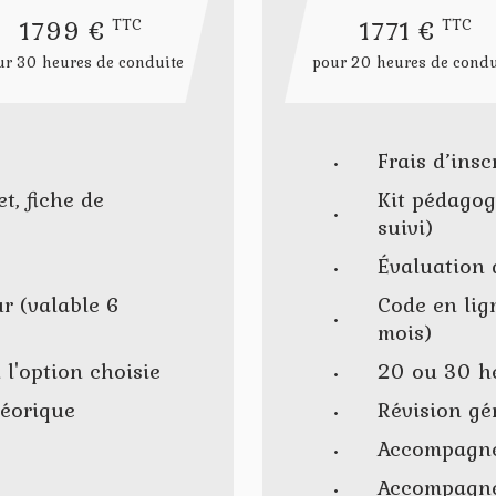
1799 €
1771 €
TTC
TTC
ur 30 heures de conduite
pour 20 heures de condu
Frais d’insc
et, fiche de
Kit pédagogi
suivi)
Évaluation 
ur (valable 6
Code en lig
mois)
l'option choisie
20 ou 30 he
héorique
Révision gé
Accompagn
Accompagne