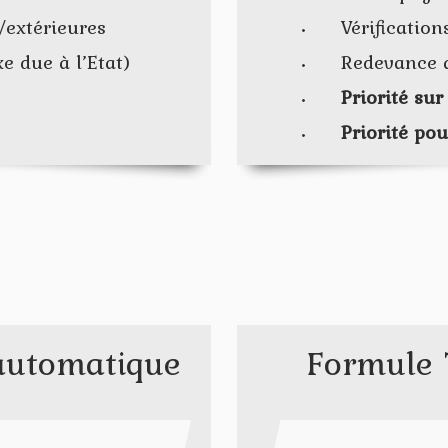
s/extérieures
Vérification
e due à l’Etat)
Redevance a
Priorité su
Priorité po
 automatique
Formule 