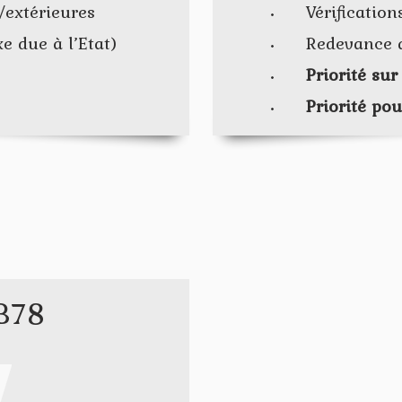
s/extérieures
Vérification
e due à l’Etat)
Redevance a
Priorité su
Priorité po
B78