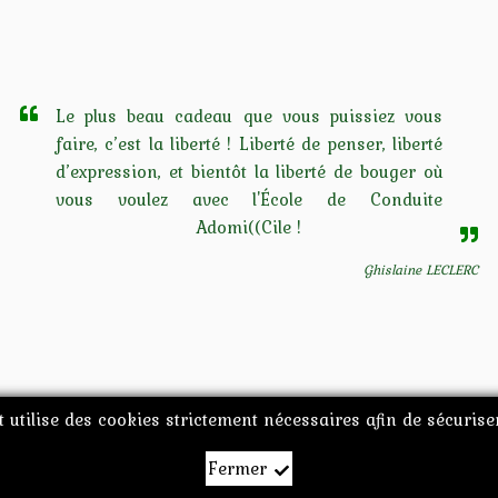
Le plus beau cadeau que vous puissiez vous
faire, c’est la liberté ! Liberté de penser, liberté
d’expression, et bientôt la liberté de bouger où
vous voulez avec l'École de Conduite
Adomi((Cile !
Ghislaine LECLERC
t utilise des cookies strictement nécessaires afin de sécuris
-2026
École de Conduite Adomi Cile
•
Mentions légales
•
Une création
AGEN
Fermer