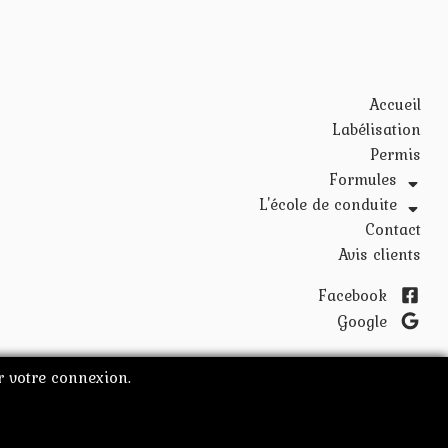
Accueil
Labélisation
Permis
Formules
Permis B-B78
L'école de conduite
Les locaux
Permis BE‑B96
Contact
Les véhicules
Permis AM-AAC-Conduite Supervisée
Avis clients
Tarifs Unitaires
Facebook
Google
er votre connexion.
CE AWE